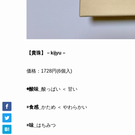
【貴珠】－kijyu－
価格：1728円(6個入)
◉酸味_
酸っぱい ＜ 甘い
◉
食感_
かため ＜ やわらかい
◉
味_
はちみつ