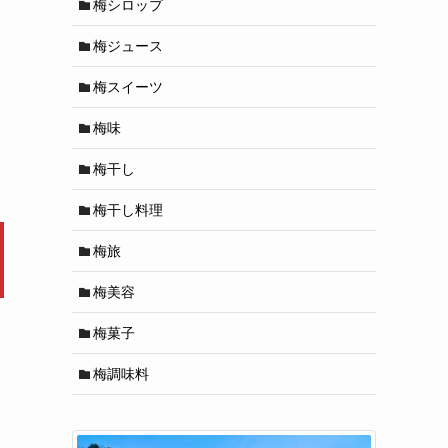
梅シロップ
梅ジュース
梅スイーツ
梅味
梅干し
梅干し料理
梅旅
梅美容
梅菓子
梅調味料