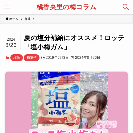
橘香央里の梅コラム
ホーム
梅味
夏の塩分補給にオススメ！ロッテ
2024
8/26
「塩小梅ガム」
2019年6月3日
2024年8月26日
梅味
梅菓子